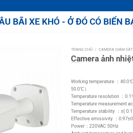
ÂU BÃI XE KHÓ - Ở ĐÓ CÓ BIỂN B
TRANG CHỦ
/
CAMERA GIÁM SÁT
Camera ảnh nhi
Working temperature ：40.0℃
50.0℃）
Temperature resolution ：0.
Temperature measurement a
Temperature stability ：±( 0
Effective emissivity ：0.97±0
Power：220VAC 50Hz