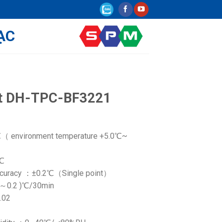
ẠC
ệt DH-TPC-BF3221
（ environment temperature +5.0℃~
1℃
ccuracy ：±0.2℃（Single point）
.1～0.2 )℃/30min
.02