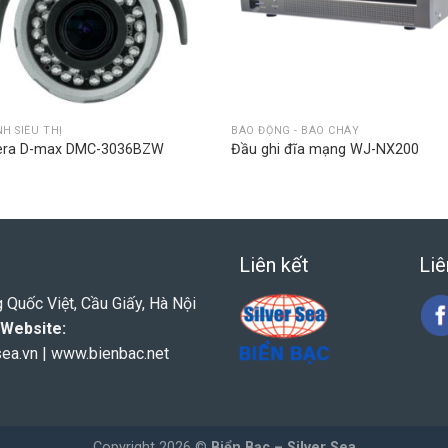
NH SIÊU THỊ
BÁO ĐỘNG - BÁO CHÁY
ra D-max DMC-3036BZW
Đầu ghi đĩa mạng WJ-NX200
Liên kết
Liê
Quốc Việt, Cầu Giấy, Hà Nội
Website:
ea.vn
|
www.bienbac.net
Copyright 2026 ©
Biển Bạc – Silver Sea