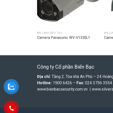
AN LINH SIÊU THỊ
AN LI
D40BE
Camera Panasonic WV-V1330L1
Came
Công ty Cổ phần Biển Bạc
Địa chỉ:
Tầng 2, Tòa nhà An Phú – 24 Hoàng 
Hotline:
1900 6426 –
Fax:
024 3756 3554
www.bienbacsecurity.com.vn
|
www.silvers