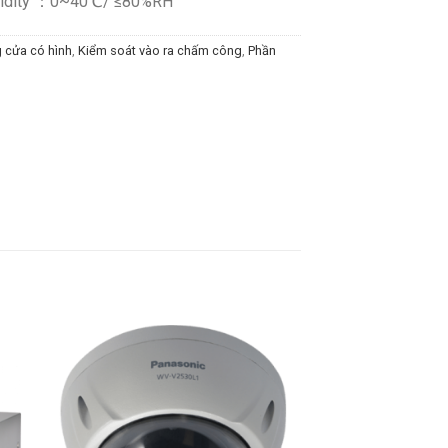
umidity ：0~40℃/ ≤80%RH
 cửa có hình
,
Kiểm soát vào ra chấm công
,
Phần