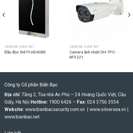
CAMERA GIÁM SÁT
CAMERA GIÁM SÁT
Camera ảnh nhiệt DH-TPC-
Đầu đọc thẻ ProID40BE
BF3221
Công ty Cổ phần Biển Bạc
Địa chỉ:
Tầng 2, Tòa nhà An Phú – 24 Hoàng Quốc Việt, Cầu
Giấy, Hà Nội
Hotline:
1900 6426 –
Fax:
024 3756 3554
Website:
www.bienbacsecurity.com.vn
|
www.silversea.vn
|
www.bienbac.net